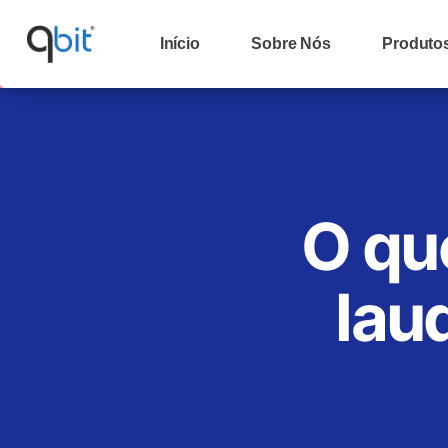
Início
Sobre Nós
Produto
O qu
lau