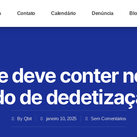
s
Contato
Calendário
Denúncia
Bl
e deve conter n
do de dedetiza
By
Qbit
janeiro 10, 2025
Sem Comentários