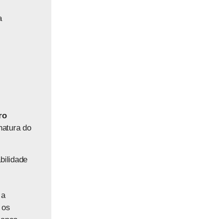
a
ro
natura do
bilidade
 a
 os