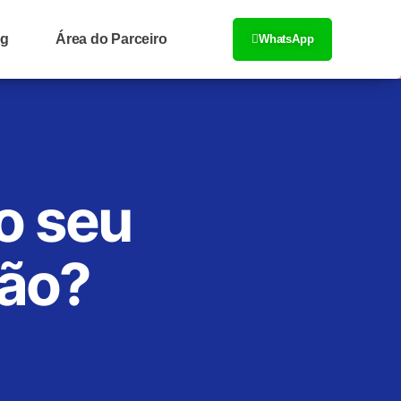
og
Área do Parceiro
WhatsApp
o seu
ção?