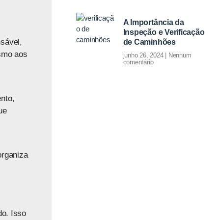
A Importância da
Inspeção e Verificação
sável,
de Caminhões
ismo aos
junho 26, 2024
Nenhum
comentário
nto,
ue
organiza
do. Isso