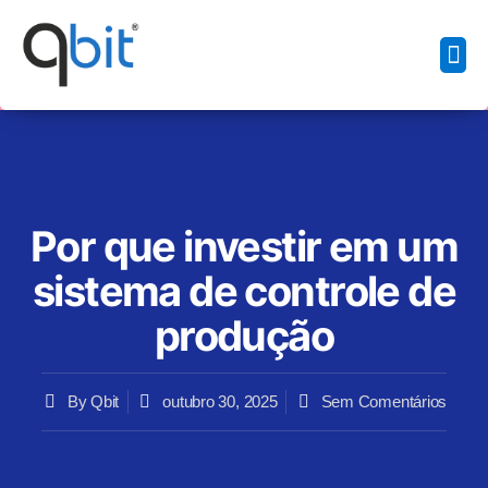
Início
Sobre Nós
Produtos
Contato
Calendário
Denúncia
Blog
Área do Parceiro
Por que investir em um
sistema de controle de
produção
By
Qbit
outubro 30, 2025
Sem Comentários