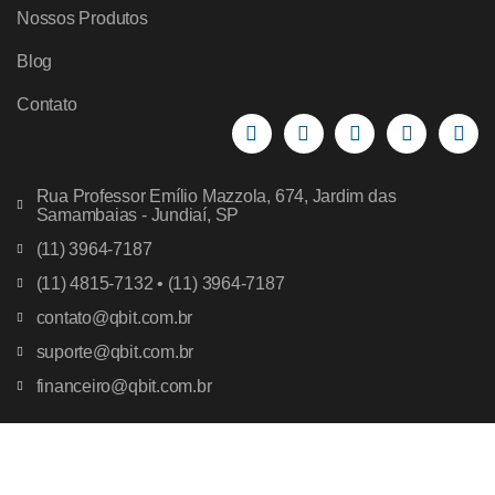
Nossos Produtos
Blog
Contato
Rua Professor Emílio Mazzola, 674, Jardim das
Samambaias - Jundiaí, SP
(11) 3964-7187
(11) 4815-7132 • (11) 3964-7187
contato@qbit.com.br
suporte@qbit.com.br
financeiro@qbit.com.br