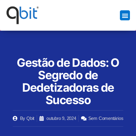
Início
Sobre Nós
Produtos
Contato
Calendário
Denúncia
Blog
Área do Parceiro
Gestão de Dados: O
Segredo de
Dedetizadoras de
Sucesso
By
Qbit
outubro 9, 2024
Sem Comentários