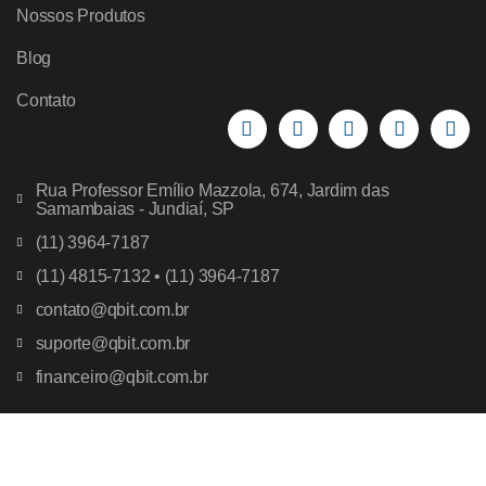
Nossos Produtos
Blog
Contato
Rua Professor Emílio Mazzola, 674, Jardim das
Samambaias - Jundiaí, SP
(11) 3964-7187
(11) 4815-7132 • (11) 3964-7187
contato@qbit.com.br
suporte@qbit.com.br
financeiro@qbit.com.br