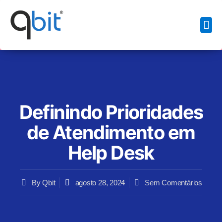
Início
Sobre Nós
Produtos
Contato
Calendário
Denúncia
Blog
Área do Parceiro
Definindo Prioridades
de Atendimento em
Help Desk
By
Qbit
agosto 28, 2024
Sem Comentários