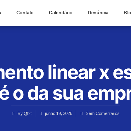
s
Contato
Calendário
Denúncia
Bl
ento linear x es
 é o da sua emp
By
Qbit
junho 19, 2026
Sem Comentários