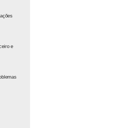
cações
ceiro e
roblemas