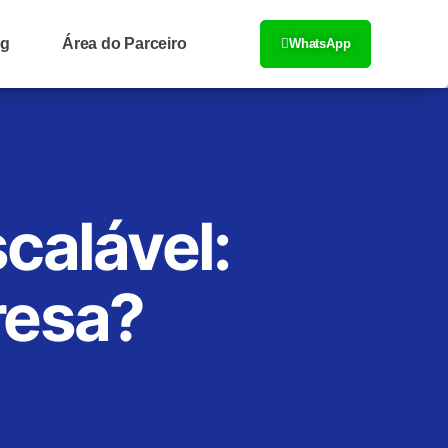
og
Área do Parceiro
WhatsApp
calável:
resa?