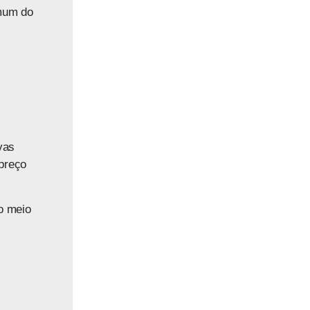
omum do
vas
preço
no meio